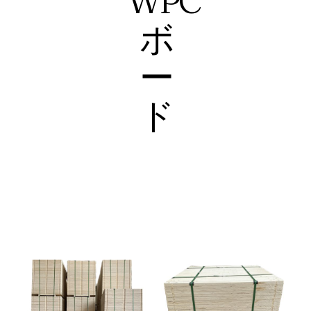
WPC
ボ
ー
ド