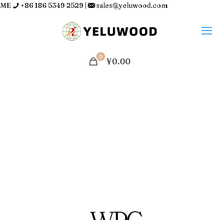
ME
+86 186 5349 2529
|
sales@yeluwood.com
0
¥0.00